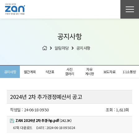
공지사항
알림마당
공지사항
사진
자유
공지사항
월간계획
식단표
보도자료
1:1소통방
갤러리
게시판
2024년 2차 추가경정예산서 공고
작성일 :
24-06-18 09:50
조회 :
1,613회
ZAN 2024년 2차 추경-hp.pdf
(242.3K)
67회 다운로드
DATE : 2024-06-18 09:50:24