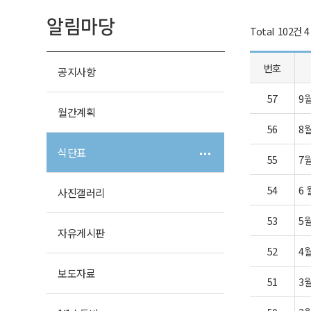
알림마당
Total 102건
4
번호
공지사항
57
9
월간계획
56
8
식단표
55
7
54
6
사진
갤러리
53
5
자유
게시판
52
4
보도자료
51
3