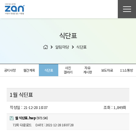
식단표
알림마당
식단표
사진
자유
공지사항
월간계획
식단표
보도자료
1:1소통방
갤러리
게시판
1월 식딘표
작성일 :
21-12-28 18:07
조회 :
1,849회
월 식단표.hwp
(973.5K)
72회 다운로드
DATE : 2021-12-28 18:07:28